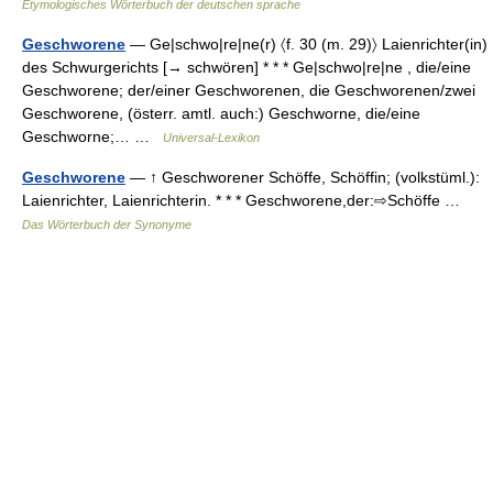
Etymologisches Wörterbuch der deutschen sprache
Geschworene
— Ge|schwo|re|ne(r) 〈f. 30 (m. 29)〉 Laienrichter(in)
des Schwurgerichts [→ schwören] * * * Ge|schwo|re|ne , die/eine
Geschworene; der/einer Geschworenen, die Geschworenen/zwei
Geschworene, (österr. amtl. auch:) Geschworne, die/eine
Geschworne;… …
Universal-Lexikon
Geschworene
— ↑ Geschworener Schöffe, Schöffin; (volkstüml.):
Laienrichter, Laienrichterin. * * * Geschworene,der:⇨Schöffe …
Das Wörterbuch der Synonyme