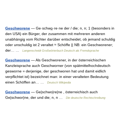
Geschworene
— Ge·schwo̲·re·ne der / die; n, n; 1 (besonders in
den USA) ein Bürger, der zusammen mit mehreren anderen
unabhängig vom Richter darüber entscheidet, ob jemand schuldig
oder unschuldig ist 2 veraltet ≈ Schöffe || NB: ein Geschworener;
der… …
Langenscheidt Großwörterbuch Deutsch als Fremdsprache
Geschworene
— Als Geschworener, in der österreichischen
Kanzleisprache auch Geschworner (von spätmittelhochdeutsch
gesworne = derjenige, der geschworen hat und damit eidlich
verpflichtet ist) bezeichnet man: in einer veralteten Bedeutung
einen Schöffen an… …
Deutsch Wikipedia
Geschworene
— Ge|schwo|re|ne , österreichisch auch
Ge|schwor|ne, der und die; n, n …
Die deutsche Rechtschreibung