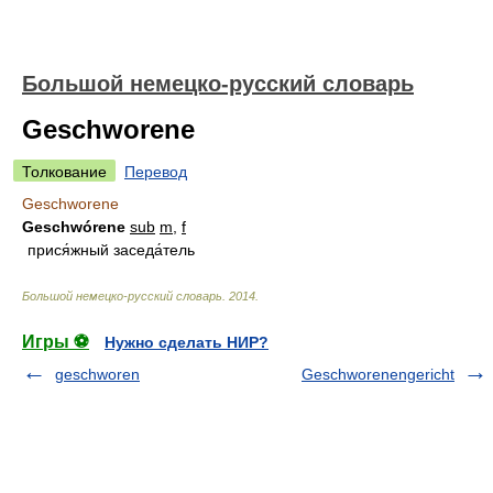
Большой немецко-русский словарь
Geschworene
Толкование
Перевод
Geschworene
Geschwórene
sub
m
,
f
прися́жный заседа́тель
Большой немецко-русский словарь
.
2014
.
Игры ⚽
Нужно сделать НИР?
geschworen
Geschworenengericht